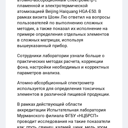
атомно-абсорбционный спектрометр с
пламенной и электротермической
атомизацией Beijing Haiquang HGA-E50. В
рамках визита Шоян Лю ответил на вопросы
пользователей по выполнению сложных
методик, а также показал их исполнение на
примере определения отдельных элементов
в сложных матрицах, используя
вышеуказанный прибор.
Сотрудники лаборатории узнали больше о
практических методах расчета, коррекции
фона, настройки необходимых и корректных
параметров анализа.
Атомно-абсорбционный спектрометр
используется для определения токсичных
элементов в различной пищевой продукции.
В рамках действующей области
аккредитации Испытательная лаборатория
Мурманского филиала ФГБУ «НЦБРСП»
проводит исследования на такие показатели
как: ртуть, свинец, кадмий, цинк, медь, хром,