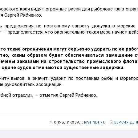
овского края видят огромные риски для рыболовства в огран
я Сергей Рябченко.
ть предложения по поэтапному запрету допуска в морские
т — предполагается, что окончательно такая мера начнет дей
то такие ограничения могут серьезно ударить по ее рабо
тно, каким образом будет обеспечиваться замещение с
печены заказами на строительство промыслового флота
 в сдаче судов отмечаются существенные задержки.
ит» вылов, а значит, ударит по поставкам рыбы и морепр
ие руководитель ассоциации.
ыбной отрасли», — отметил Сергей Рябченко.
ОПУБЛИКОВАЛ:
FISHNET.RU
ВЕРСИЯ ДЛЯ