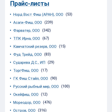
Прайс-листы
(53)
Норд Вэст Фиш (АРАН), ООО
(239)
Асаги-Фиш, ООО
(342)
Фарватер, ООО
(67)
ТПК Ирна, ООО
(15)
Камчатский резерв, ООО
(83)
Фуд Трейд, ООО
(29)
Сударева Д.С., ИП
(17)
ТоргФиш, ООО
(90)
ГК Фиш Стайл, ООО
(100)
Русский рыбный мир, ООО
(12)
Окейфиш, ООО
(476)
Мореодор, ООО
(316)
Остров, ООО