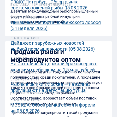
Санкт-Петербург: Обзор рынка
ВЫСТАВКА, 16–18 СЕНТЯБРЯ 2026
свежемороженой рыбы 05.08.2026
Девятый Международный рыбопромышленный
форум и Выставка рыбной индустрии,
5 АВГУСТА 15:09
морепродуктов и технологий
Динамика экспорта норвежского лосося
(31 неделя 2026)
5 АВГУСТА 14:53
Дайджест зарубежных новостей
рыбной промышленности (05.08.2026)
Продажа рыбы и
морепродуктов оптом
5 АВГУСТА 14:40
На Сахалине задержали браконьеров с
морским гребешком на 1,5 млн рублей
Рыба и морепродукты традиционно пользуются
популярностью среди покупателей. А последние
5 АВГУСТА 14:33
тенденции в современном питании способствуют
Рыбные рынки «Москва — на волне»
тому, что все больше людей переходят в своем
приглашают на дегустацию тунца
рационе с мясных блюд на рыбные.
Соответственно, возрастает объем поставок
5 АВГУСТА 14:24
рыбы и морепродуктов и их продаж.
МОСКВА: Обзор рынка сёмги и форели
на 05.08.2026
Причины роста популярности такой продукции