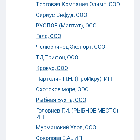
Торговая Компания Олимп, ООО
Сириус Сифуд, ООО
РУСЛОВ (Малтат), ООО
Галс, ООО
Челюскинец Экспорт, ООО
ТД Трифон, ООО
Крокус, ООО
Партолин П.Н. (ПроИкру), ИП
Охотское море, ООО
Рыбная Бухта, ООО
Головнев Г.И. (РЫБНОЕ МЕСТО),
ИП
Мурманский Улов, ООО
Соколова Е.А., ИП