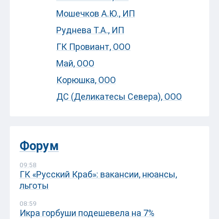
Мошечков А.Ю., ИП
Руднева Т.А., ИП
ГК Провиант, ООО
Май, ООО
Корюшка, ООО
ДС (Деликатесы Севера), ООО
Форум
09:58
ГК «Русский Краб»: вакансии, нюансы,
льготы
08:59
Икра горбуши подешевела на 7%