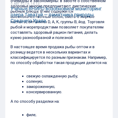
очевидны и закономерны: в заботе о собственном
5 АВГУСТА 14:13
здоровье многие предпочитают диетические
Учёные ВНИРО возобновили мониторинг
рыбные блюда. В них содержится
озера Таватуй — памятника природы
высококачественный белок, омега-3 жирные
Среднего Урала
кислоты, витамины D, A, K, группы В, йод. Торговля
рыбой и морепродуктами позволяет покупателям
составлять здоровый рацион питания, делать
кухню разнообразной и полезной.
В настоящее время продажа рыбы оптом и в
розницу ведется в нескольких вариантах и
классифицируется по разным признакам. Например,
по способу обработки такая продукция делится на:
свежую охлажденную рыбу;
соленую;
замороженную;
консервированную.
А по способу разделки на:
филе;