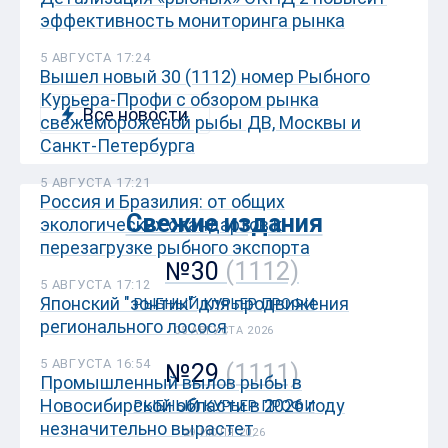
эффективность мониторинга рынка
5 АВГУСТА 17:24
Вышел новый 30 (1112) номер Рыбного
Курьера-Профи с обзором рынка
Все новости
свежемороженой рыбы ДВ, Москвы и
Санкт-Петербурга
5 АВГУСТА 17:21
Россия и Бразилия: от общих
Свежие издания
экологических стандартов к
перезагрузке рыбного экспорта
№30
(1112)
5 АВГУСТА 17:12
Японский "зонтик" для продвижения
РЫБНЫЙ КУРЬЕР ПРОФИ
регионального лосося
05 АВГУСТА 2026
5 АВГУСТА 16:54
№29
(1111)
Промышленный вылов рыбы в
Новосибирской области в 2026 году
РЫБНЫЙ КУРЬЕР ПРОФИ
незначительно вырастет
29 ИЮЛЯ 2026