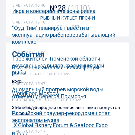
5 АВГУСТА 16:40
№28
(1110)
Икра и консервы вне зоны риска
РЫБНЫЙ КУРЬЕР ПРОФИ
5 АВГУСТА 16:18
22 ИЮЛЯ 2026
"Фуд Тим" планирует ввести в
эксплуатацию рыбоперерабатывающий
комплекс
События
5 АВГУСТА 15:59
Трое жителей Тюменской области
осуждены за вылов краснокнижной
Восточный экономический форум
рыбы
ФОРУМ, 1–4 СЕНТЯБРЯ 2026
ВЭФ
5 АВГУСТА 15:47
Аномальный прогрев морской воды
WorldFood Moscow
отмечен у берегов Приморья
ВЫСТАВКА, 15–18 СЕНТЯБРЯ 2026
35-я международная осенняя выставка продуктов
5 АВГУСТА 15:36
Российский траулер-рекордсмен стал
питания
экспонатом музея
IX Global Fishery Forum & Seafood Expo
5 АВГУСТА 15:17
Russia